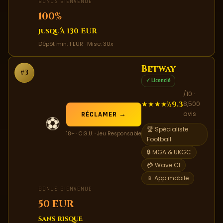
BONUS BIENVENUE
100%
jusqu'à 130 EUR
Dépôt min: 1 EUR · Mise: 30x
Betway
#3
✓ Licencié
/10 ·
9.3
★★★★½
8,500
avis
RÉCLAMER →
⚽
🏆 Spécialiste
18+ · C.G.U. · Jeu Responsable
Football
🔒 MGA & UKGC
💳 Wave CI
📱 App mobile
BONUS BIENVENUE
50 EUR
sans risque