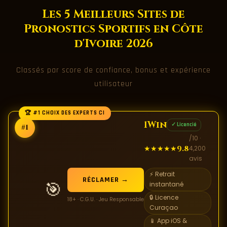
Les 5 Meilleurs Sites de
Pronostics Sportifs en Côte
d'Ivoire 2026
Classés par score de confiance, bonus et expérience
utilisateur
🏆 #1 CHOIX DES EXPERTS CI
1Win
✓ Licencié
#1
/10 ·
9.8
★★★★★
4,200
avis
⚡ Retrait
RÉCLAMER →
🎯
instantané
🔒 Licence
18+ · C.G.U. · Jeu Responsable
Curaçao
📱 App iOS &