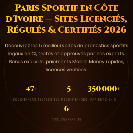
Paris Sportif en Côte
d'Ivoire — Sites Licenciés,
Régulés & Certifiés 2026
Découvrez les 5 meilleurs sites de pronostics sportifs
légaux en CI, testés et approuvés par nos experts.
Bonus exclusifs, paiements Mobile Money rapides,
licences vérifiées.
47+
5
350 000+
BOOKMAKERS TESTÉS
SITES RECOMMANDÉS
PARIEURS EN CI
6
ANS D'EXPERTISE