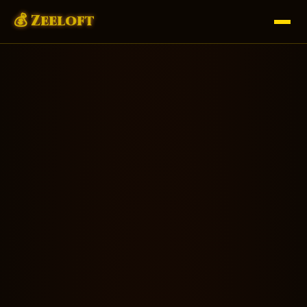
💰 Zeeloft