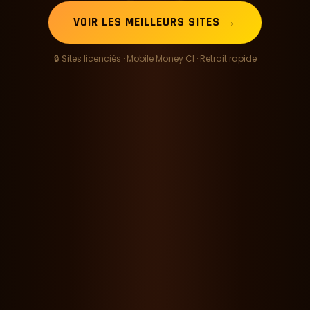
VOIR LES MEILLEURS SITES →
🔒 Sites licenciés · Mobile Money CI · Retrait rapide