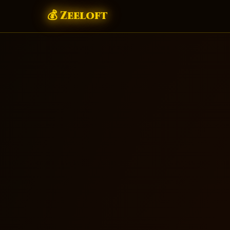
💰 Zeeloft