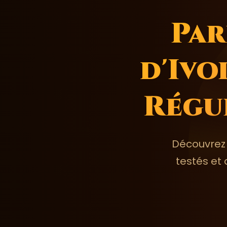
Par
d'Ivo
Régul
Découvrez l
testés et