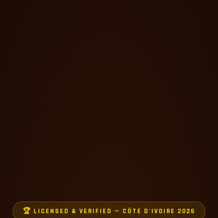
🏆 LICENSED & VERIFIED — CÔTE D'IVOIRE 2026