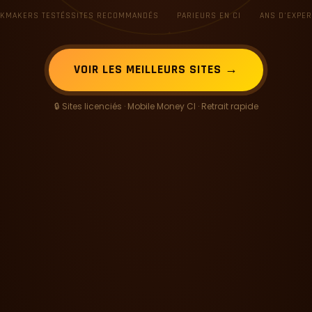
KMAKERS TESTÉS
SITES RECOMMANDÉS
PARIEURS EN CI
ANS D'EXPER
VOIR LES MEILLEURS SITES →
🔒 Sites licenciés · Mobile Money CI · Retrait rapide