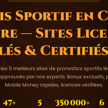
is Sportif en 
ire — Sites Lice
és & Certifié
es 5 meilleurs sites de pronostics sportifs l
 approuvés par nos experts. Bonus exclusifs,
Mobile Money rapides, licences vérifiées.
47+
5
350 000+
6