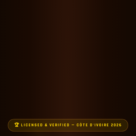
🏆 LICENSED & VERIFIED — CÔTE D'IVOIRE 2026