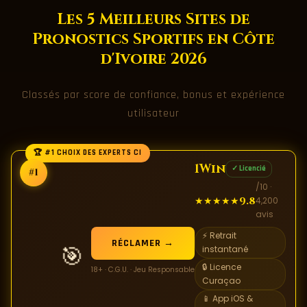
Les 5 Meilleurs Sites de
Pronostics Sportifs en Côte
d'Ivoire 2026
Classés par score de confiance, bonus et expérience
utilisateur
🏆 #1 CHOIX DES EXPERTS CI
1Win
✓ Licencié
#1
/10 ·
9.8
★★★★★
4,200
avis
⚡ Retrait
RÉCLAMER →
🎯
instantané
🔒 Licence
18+ · C.G.U. · Jeu Responsable
Curaçao
📱 App iOS &