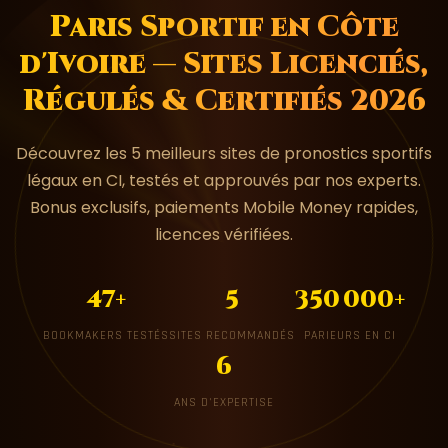
Paris Sportif en Côte
d'Ivoire — Sites Licenciés,
Régulés & Certifiés 2026
Découvrez les 5 meilleurs sites de pronostics sportifs
légaux en CI, testés et approuvés par nos experts.
Bonus exclusifs, paiements Mobile Money rapides,
licences vérifiées.
47+
5
350 000+
BOOKMAKERS TESTÉS
SITES RECOMMANDÉS
PARIEURS EN CI
6
ANS D'EXPERTISE