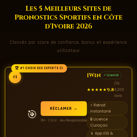
Les 5 Meilleurs Sites de
Pronostics Sportifs en Côte
d'Ivoire 2026
Classés par score de confiance, bonus et expérience
utilisateur
🏆 #1 CHOIX DES EXPERTS CI
1Win
✓ Licencié
#1
/10 ·
9.8
★★★★★
4,200
avis
⚡ Retrait
RÉCLAMER →
🎯
instantané
🔒 Licence
18+ · C.G.U. · Jeu Responsable
Curaçao
📱 App iOS &