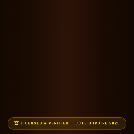
🏆 LICENSED & VERIFIED — CÔTE D'IVOIRE 2026