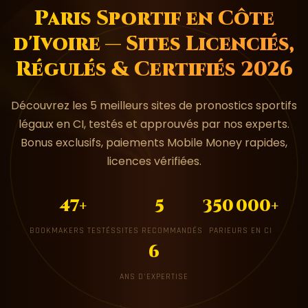
Paris Sportif en Côte
d'Ivoire — Sites Licenciés,
Régulés & Certifiés 2026
Découvrez les 5 meilleurs sites de pronostics sportifs
légaux en CI, testés et approuvés par nos experts.
Bonus exclusifs, paiements Mobile Money rapides,
licences vérifiées.
47+
5
350 000+
BOOKMAKERS TESTÉS
SITES RECOMMANDÉS
PARIEURS EN CI
6
ANS D'EXPERTISE