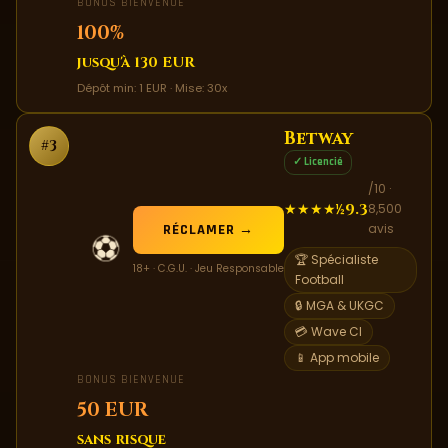
BONUS BIENVENUE
100%
jusqu'à 130 EUR
Dépôt min: 1 EUR · Mise: 30x
Betway
#3
✓ Licencié
/10 ·
9.3
★★★★½
8,500
avis
RÉCLAMER →
⚽
🏆 Spécialiste
18+ · C.G.U. · Jeu Responsable
Football
🔒 MGA & UKGC
💳 Wave CI
📱 App mobile
BONUS BIENVENUE
50 EUR
sans risque