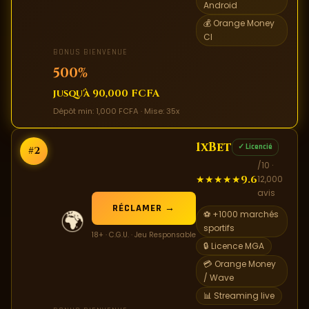
Android
💰 Orange Money
CI
BONUS BIENVENUE
500%
jusqu'à 90,000 FCFA
Dépôt min: 1,000 FCFA · Mise: 35x
1xBet
✓ Licencié
#2
/10 ·
9.6
★★★★★
12,000
avis
RÉCLAMER →
🌍
⚽ +1000 marchés
sportifs
18+ · C.G.U. · Jeu Responsable
🔒 Licence MGA
💳 Orange Money
/ Wave
📊 Streaming live