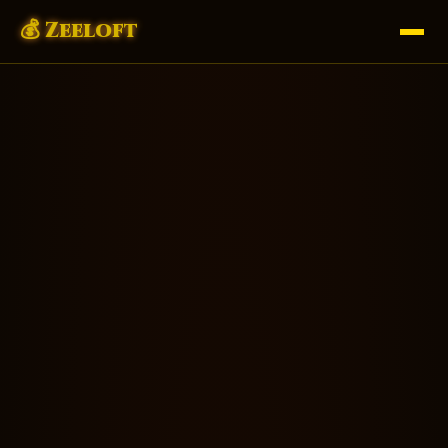
💰 Zeeloft