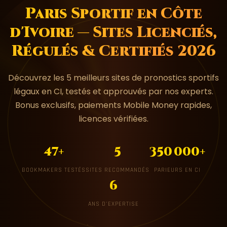
Paris Sportif en Côte
d'Ivoire — Sites Licenciés,
Régulés & Certifiés 2026
Découvrez les 5 meilleurs sites de pronostics sportifs
légaux en CI, testés et approuvés par nos experts.
Bonus exclusifs, paiements Mobile Money rapides,
licences vérifiées.
47+
5
350 000+
BOOKMAKERS TESTÉS
SITES RECOMMANDÉS
PARIEURS EN CI
6
ANS D'EXPERTISE