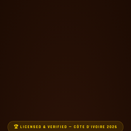
🏆 LICENSED & VERIFIED — CÔTE D'IVOIRE 2026