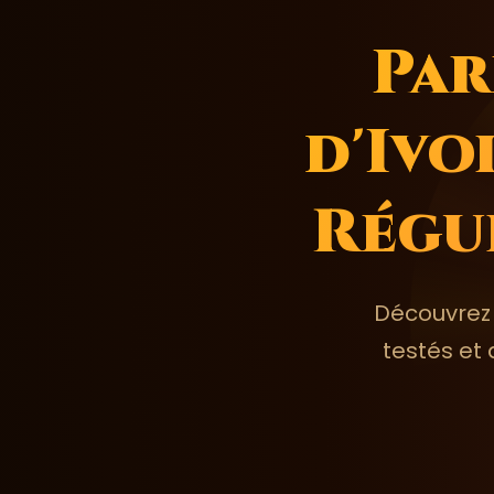
Par
d'Ivo
Régul
Découvrez l
testés et