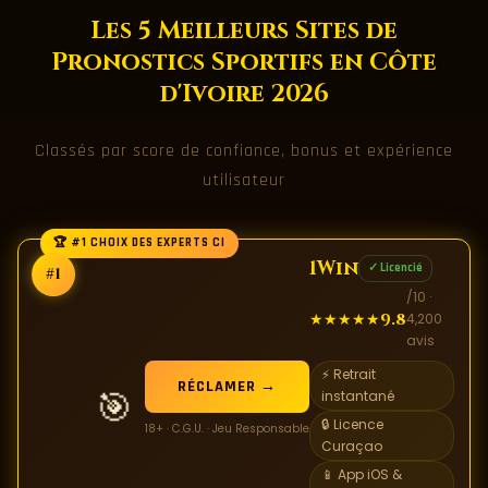
Les 5 Meilleurs Sites de
Pronostics Sportifs en Côte
d'Ivoire 2026
Classés par score de confiance, bonus et expérience
utilisateur
🏆 #1 CHOIX DES EXPERTS CI
1Win
✓ Licencié
#1
/10 ·
9.8
★★★★★
4,200
avis
⚡ Retrait
RÉCLAMER →
🎯
instantané
🔒 Licence
18+ · C.G.U. · Jeu Responsable
Curaçao
📱 App iOS &