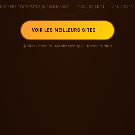
KMAKERS TESTÉS
SITES RECOMMANDÉS
PARIEURS EN CI
ANS D'EXPER
VOIR LES MEILLEURS SITES →
🔒 Sites licenciés · Mobile Money CI · Retrait rapide