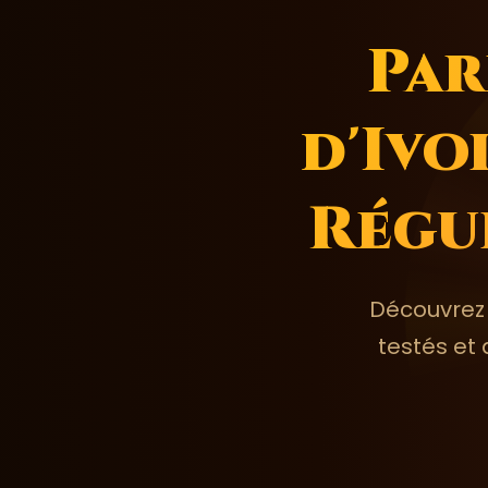
Par
d'Ivo
Régul
Découvrez l
testés et