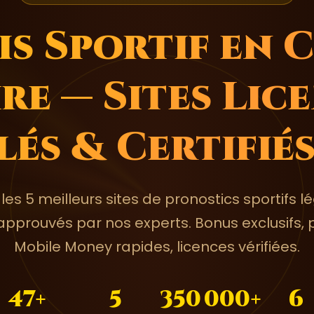
is Sportif en 
ire — Sites Lice
és & Certifié
es 5 meilleurs sites de pronostics sportifs l
 approuvés par nos experts. Bonus exclusifs,
Mobile Money rapides, licences vérifiées.
47+
5
350 000+
6