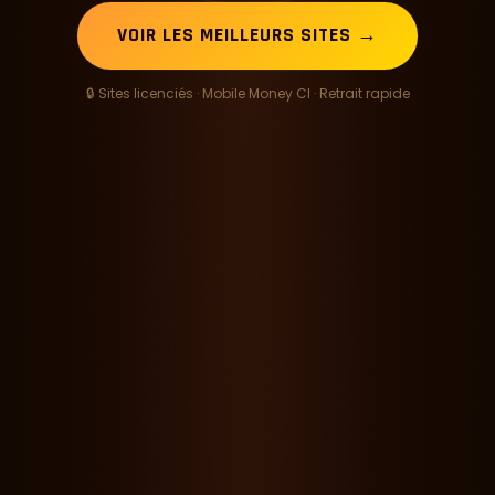
VOIR LES MEILLEURS SITES →
🔒 Sites licenciés · Mobile Money CI · Retrait rapide