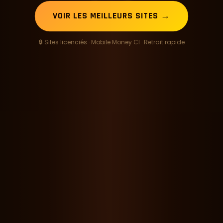
VOIR LES MEILLEURS SITES →
🔒 Sites licenciés · Mobile Money CI · Retrait rapide