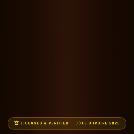
🏆 LICENSED & VERIFIED — CÔTE D'IVOIRE 2026