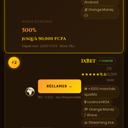
Android
💰 Orange Money
CI
BONUS BIENVENUE
500%
jusqu'à 90,000 FCFA
Dépôt min: 1,000 FCFA · Mise: 35x
1xBet
✓ Licencié
#2
/10 ·
9.6
★★★★★
12,000
avis
RÉCLAMER →
🌍
⚽ +1000 marchés
sportifs
18+ · C.G.U. · Jeu Responsable
🔒 Licence MGA
💳 Orange Money
/ Wave
📊 Streaming live