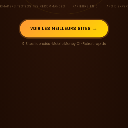
KMAKERS TESTÉS
SITES RECOMMANDÉS
PARIEURS EN CI
ANS D'EXPER
VOIR LES MEILLEURS SITES →
🔒 Sites licenciés · Mobile Money CI · Retrait rapide