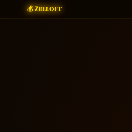
💰 Zeeloft